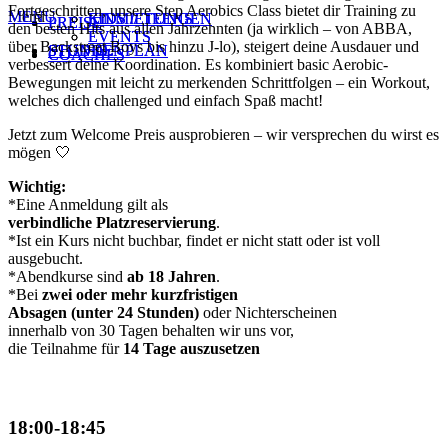
Fortgeschritten, unsere Step Aerobics Class bietet dir Training zu
Zum
Menü
MENU
EINMIETUNGEN
KIDS // TEENS
EINMIETUNGEN
KIDS // TEENS
PREISE
PREISE
den besten Hits aus allen Jahrzehnten (ja wirklich – von ABBA,
Inhalt
EVENTS
EVENTS
über Backstreet Boys bis hinzu J-lo), steigert deine Ausdauer und
STUDIO
STUNDENPLAN
STUDIO
STUNDENPLAN
wechseln
COACHES
COACHES
verbessert deine Koordination. Es kombiniert basic Aerobic-
Bewegungen mit leicht zu merkenden Schrittfolgen – ein Workout,
welches dich challenged und einfach Spaß macht!
Jetzt zum Welcome Preis ausprobieren – wir versprechen du wirst es
mögen 🤍
Wichtig:
*Eine Anmeldung gilt als
verbindliche Platzreservierung
.
*Ist ein Kurs nicht buchbar, findet er nicht statt oder ist voll
ausgebucht.
*Abendkurse sind
ab 18 Jahren
.
*Bei
zwei oder mehr kurzfristigen
Absagen (unter 24 Stunden)
oder Nichterscheinen
innerhalb von 30 Tagen behalten wir uns vor,
die Teilnahme für
14 Tage auszusetzen
TAG & UHRZEIT
18:00-18:45